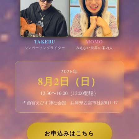
TAKERU
MOMO
シンガーソングライター
みえない世界の案内人
2026年
8月2日（日）
12:30〜16:00（12:00開場）
📍 西宮えびす神社会館 兵庫県西宮市社家町1-17
お申込みはこちら